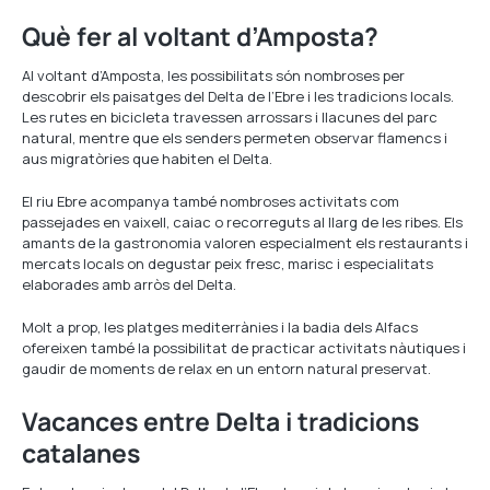
Què fer al voltant d’Amposta?
Al voltant d’Amposta, les possibilitats són nombroses per
descobrir els paisatges del Delta de l’Ebre i les tradicions locals.
Les rutes en bicicleta travessen arrossars i llacunes del parc
natural, mentre que els senders permeten observar flamencs i
aus migratòries que habiten el Delta.
El riu Ebre acompanya també nombroses activitats com
passejades en vaixell, caiac o recorreguts al llarg de les ribes. Els
amants de la gastronomia valoren especialment els restaurants i
mercats locals on degustar peix fresc, marisc i especialitats
elaborades amb arròs del Delta.
Molt a prop, les platges mediterrànies i la badia dels Alfacs
ofereixen també la possibilitat de practicar activitats nàutiques i
gaudir de moments de relax en un entorn natural preservat.
Vacances entre Delta i tradicions
catalanes