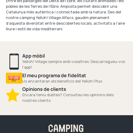
Entre els paisatges del Delta de l’Ebre, les ciutats animades i els
pobles de les Terres de l’Ebre, Amposta permet descobrir una
Catalunya més autèntica i connectada amb la natura. Des del
nostre càmping Yelloh! Village Alfacs, gaudim plenament
d’aquesta diversitat entre descobertes locals, activitats a l’aire
lliure i estil de vida mediterrani.
App mòbil
Yelloh! Village sempre amb vosaltres. Descarregueu-vos
l’app!
El meu programa de fidelitat
Us encantaran els beneficis del Yelloh! Plus
Opinions de clients
Encara teniu dubtes? Consulteu les opinions dels
nostres clients