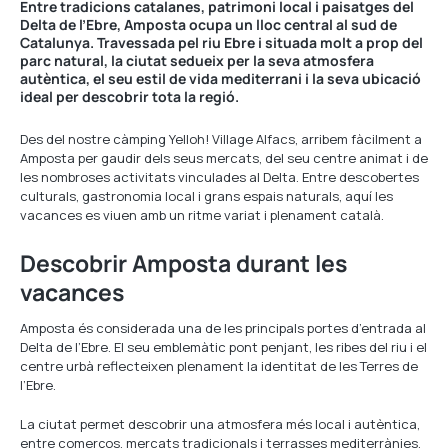
Entre tradicions catalanes, patrimoni local i paisatges del
Delta de l’Ebre, Amposta ocupa un lloc central al sud de
Catalunya. Travessada pel riu Ebre i situada molt a prop del
parc natural, la ciutat sedueix per la seva atmosfera
autèntica, el seu estil de vida mediterrani i la seva ubicació
ideal per descobrir tota la regió.
Des del nostre càmping Yelloh! Village Alfacs, arribem fàcilment a
Amposta per gaudir dels seus mercats, del seu centre animat i de
les nombroses activitats vinculades al Delta. Entre descobertes
culturals, gastronomia local i grans espais naturals, aquí les
vacances es viuen amb un ritme variat i plenament català.
Descobrir Amposta durant les
vacances
Amposta és considerada una de les principals portes d’entrada al
Delta de l’Ebre. El seu emblemàtic pont penjant, les ribes del riu i el
centre urbà reflecteixen plenament la identitat de les Terres de
l’Ebre.
La ciutat permet descobrir una atmosfera més local i autèntica,
entre comerços, mercats tradicionals i terrasses mediterrànies.