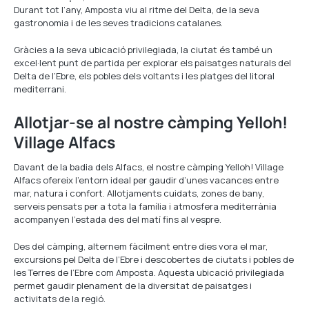
Durant tot l’any, Amposta viu al ritme del Delta, de la seva
gastronomia i de les seves tradicions catalanes.
Gràcies a la seva ubicació privilegiada, la ciutat és també un
excel·lent punt de partida per explorar els paisatges naturals del
Delta de l’Ebre, els pobles dels voltants i les platges del litoral
mediterrani.
Allotjar-se al nostre càmping Yelloh!
Village Alfacs
Davant de la badia dels Alfacs, el nostre càmping Yelloh! Village
Alfacs ofereix l’entorn ideal per gaudir d’unes vacances entre
mar, natura i confort. Allotjaments cuidats, zones de bany,
serveis pensats per a tota la família i atmosfera mediterrània
acompanyen l’estada des del matí fins al vespre.
Des del càmping, alternem fàcilment entre dies vora el mar,
excursions pel Delta de l’Ebre i descobertes de ciutats i pobles de
les Terres de l’Ebre com Amposta. Aquesta ubicació privilegiada
permet gaudir plenament de la diversitat de paisatges i
activitats de la regió.