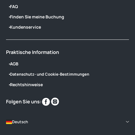
FAQ
Finden Sie meine Buchung
Kundenservice
Praktische Information
AGB
Datenschutz- und Cookie-Bestimmungen
Rechtshinweise
Finden
Finden
Folgen Sie uns:
Sie
Sie
uns
uns
im
im
Deutsch