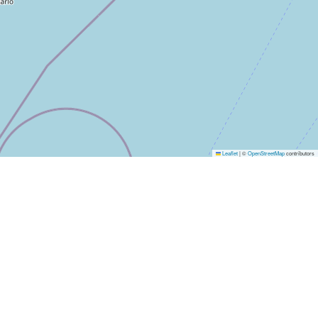
Leaflet
|
©
OpenStreetMap
contributors