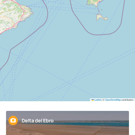
Leaflet
|
©
OpenStreetMap
contributors
Delta del Ebro