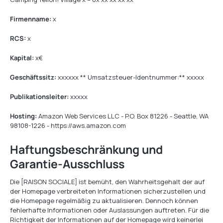
Firmenname:
x
RCS:
x
Kapital:
x€
Geschäftssitz:
xxxxxx ** Umsatzsteuer-Identnummer:** xxxxx
Publikationsleiter:
xxxxx
Hosting:
Amazon Web Services LLC - P.O. Box 81226 - Seattle, WA
98108-1226 - https://aws.amazon.com
Haftungsbeschränkung und
Garantie-Ausschluss
Die [RAISON SOCIALE] ist bemüht, den Wahrheitsgehalt der auf
der Homepage verbreiteten Informationen sicherzustellen und
die Homepage regelmäßig zu aktualisieren. Dennoch können
fehlerhafte Informationen oder Auslassungen auftreten. Für die
Richtigkeit der Informationen auf der Homepage wird keinerlei