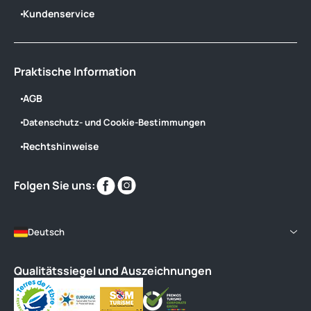
Kundenservice
Praktische Information
AGB
Datenschutz- und Cookie-Bestimmungen
Rechtshinweise
Finden
Finden
Folgen Sie uns:
Sie
Sie
uns
uns
im
im
Deutsch
Qualitätssiegel und Auszeichnungen