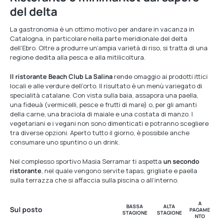
del delta
La gastronomia è un ottimo motivo per andare in vacanza in
Catalogna, in particolare nella parte meridionale del delta
dell’Ebro. Oltre a produrre un’ampia varietà di riso, si tratta di una
regione dedita alla pesca e alla mitilicoltura.
Il ristorante Beach Club La Salina
rende omaggio ai prodotti ittici
locali e alle verdure dell’orto. Il risultato è un menù variegato di
specialità catalane. Con vista sulla baia, assapora una paella,
una fideuà (vermicelli, pesce e frutti di mare) o, per gli amanti
della carne, una braciola di maiale e una costata di manzo. I
vegetariani e i vegani non sono dimenticati e potranno scegliere
tra diverse opzioni. Aperto tutto il giorno, è possibile anche
consumare uno spuntino o un drink.
Nel complesso sportivo Masia Serramar ti aspetta
un secondo
ristorante
, nel quale vengono servite tapas, grigliate e paella
sulla terrazza che si affaccia sulla piscina o all’interno.
A
BASSA
ALTA
Sul posto
PAGAME
STAGIONE
STAGIONE
NTO